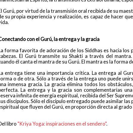
El Gurú, por virtud de la transmisión oral recibida de su maest
de su propia experiencia y realización, es capaz de hacer qu
vida.
Conectando con el Gurú, la entrega y la gracia
La forma favorita de adoración de los Siddhas es hacia los p
cabezas. El Gurú transmite su Shakti a través del mantra. 
cuando él canta el mantra de su Gurú. El mantra es la forma 
La entrega tiene una importancia crítica. La entrega al Gurú
forma o de otra. Sólo a través de la entrega uno puede unir
una inmensa gracia. La gracia elimina todos los obstáculos, 
perfecta. La entrega y la gracia son complementarias una 
reserva infinita de energía espiritual, recibida del Ser Suprem
sus discípulos. Sólo el discípulo entregado puede asimilar la
espiritual que fluyen del Gurú, en proporción directa al grado
Del libro
"Kriya Yoga: inspiraciones en el sendero"
.