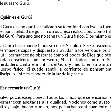
de nuestro Gurú.
¿Quién es el Gurú?
El Gurú es uno que ha realizado su identidad con Eso, la fue
responsabilidad de guiar a otros a esa realización. Como tal
del Gurú. Para uno que no tenga un Gurú físico, Dios mismo es
Un Gurú físico puede fundirse con el Absoluto Ser Consciencia
Permanece capaz y dispuesto a ayudar a los verdaderos as
sutil, permanece no obstante como el poder de Dios que otorg
toda consciencia omnipresente, Shakti, todos son uno. S
verdadero canta el mantra del Gurú y medita en su Gurú, i
cuerpo físico, él puede sentir la corriente de pensamien
discípulo. Éste es el poder de la luz de la gracia.
¿Es necesario un Gurú?
Salvo pocas excepciones, todas las almas que se encarnan
permanecen apegadas a la dualidad. Nociones como gusto y
alto y bajo, bueno y malo, nos perturban continuamente. L