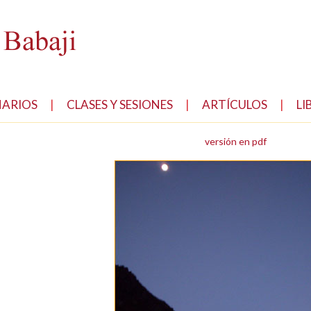
NARIOS
|
CLASES Y SESIONES
|
ARTÍCULOS
|
LI
versión en pdf