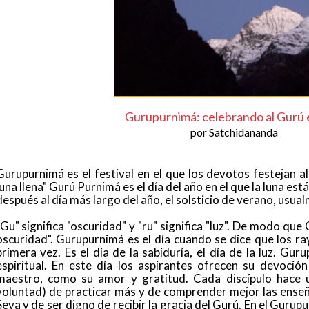
Gurupurnimá: celebrando al Gurú 
por Satchidananda
Gurupurnimá es el festival en el que los devotos festejan al
luna llena" Gurú Purnimá es el día del año en el que la luna está
después al día más largo del año, el solsticio de verano, usual
"Gu" significa "oscuridad" y "ru" significa "luz". De modo que 
oscuridad". Gurupurnimá es el día cuando se dice que los ray
primera vez. Es el día de la sabiduría, el día de la luz. Gu
espiritual. En este día los aspirantes ofrecen su devoción
maestro, como su amor y gratitud. Cada discípulo hace 
voluntad) de practicar más y de comprender mejor las ense
Seva y de ser digno de recibir la gracia del Gurú. En el Guru