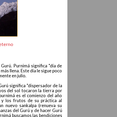
eterno
 Gurú. Purnimá significa "día de
 más llena. Este día le sigue poco
mente en julio.
Gurú significa "dispersador de la
os del sol tocaron la tierra por
rupurnimá es el comienzo del año
 y los frutos de su práctica al
un nuevo sankalpa (renueva su
ñanzas del Gurú y de hacer Gurú
purnimá buscamos las bendiciones