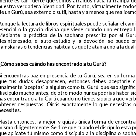
mente es tan fuerte que somos atraídos hacia la trampa de
nuestra verdadera identidad. Por tanto, virtualmente todos 
de un Gurú, sea externo o sutil, hasta y a menos que realicemo
Aunque la lectura de libros espirituales puede señalar el cam
esencial o la gracia divina que viene cuando uno entrega l
Mediante la práctica de la sadhana prescrita por el Gur
desinteresado, el auto-estudio y la devoción, se puede p
samskaras o tendencias habituales que le atan a uno a la dual
¿Cómo sabes cuándo has encontrado a tu Gurú?
Si encuentras paz en presencia de tu Gurú, sea en su forma f
que tus dudas desaparecen, entonces debes aceptarle c
finalmente "aceptas" a alguien como tu Gurú, que eso signifi
discípulo mucho antes, de otro modo nunca podrías haber si
has encontrado a tu Gurú cuando no tienes siquiera que verbal
obtener respuestas. Oirás exactamente lo que necesitas o
necesites.
Hasta entonces, la mejor y quizás única forma de encontra
mismo diligentemente. Se dice que cuando el discípulo está p
que aplícate tú mismo como discípulo a la disciplina o sadh