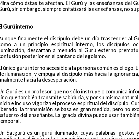
Mira cómo éstas te afectan. El Gurú y las enseñanzas del 
Gurú, sin embargo, siempre enfatizará las enseñanzas, no su 
El Gurú interno
Aunque finalmente el discípulo debe un día trascender al G
como a un principio espiritual interno, los discípulos oc
iluminación, descartan a menudo al Gurú externo prematur
confusión posterior en el pantano del egoísmo.
El único gurú interno accesible a la persona común es el ego. E
de iluminación, y empuja al discípulo más hacia la ignorancia
finalmente hacia la desesperación.
Un Gurú es un profesor que no sólo instruye o comunica inf
sino que también transmite sabiduría, y por su misma naturalez
Inicia e incluso vigoriza el proceso espiritual del discípulo. 
liberado, la transmisión se basa en gran medida, pero no exc
esfuerzo del enseñante. La gracia divina puede usar también
temporal.
Un Satgurú es un gurú iluminado, cuyas palabras, gestos 
manifiestan al Espíritu; la transmisión es extraordinaria, esp