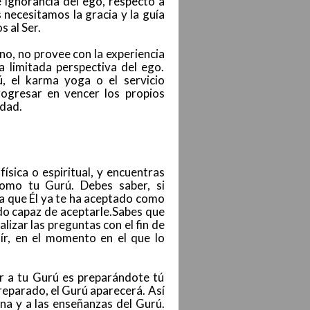
 ignorancia del ego, respecto a
necesitamos la gracia y la guía
s al Ser.
ino, no provee con la experiencia
a limitada perspectiva del ego.
ú, el karma yoga o el servicio
rogresar en vencer los propios
idad.
ísica o espiritual, y encuentras
omo tu Gurú. Debes saber, si
ca que Él ya te ha aceptado como
do capaz de aceptarle.Sabes que
izar las preguntas con el fin de
ír, en el momento en el que lo
r a tu Gurú es preparándote tú
reparado, el Gurú aparecerá. Así
ana y a las enseñanzas del Gurú.