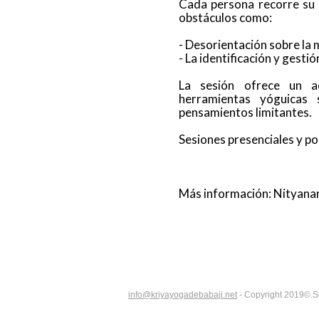
Cada persona recorre su p
obstáculos como:
- Desorientación sobre la 
- La identificación y gest
La sesión ofrece un a
herramientas yóguicas
pensamientos limitantes.
Sesiones presenciales y p
Más información: Nityana
info@kriyayogadebabaji.net
- Copyright 2019©.Se